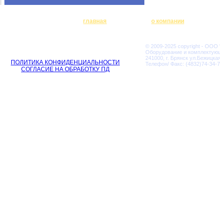
главная
о компании
© 2009-2025 copyright - ООО
Оборудование и комплектую
241000, г. Брянск ул.Бежицкая
ПОЛИТИКА КОНФИДЕНЦИАЛЬНОСТИ
Телефон/ Факс: (4832)74-34-7
СОГЛАСИЕ НА ОБРАБОТКУ ПД